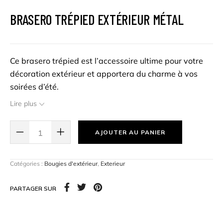
BRASERO TRÉPIED EXTÉRIEUR MÉTAL
Ce brasero trépied est l’accessoire ultime pour votre
décoration extérieur et apportera du charme à vos
soirées d’été.
Rechargeable.
Lire plus
Hauteur : 140 cm
AJOUTER AU PANIER
Catégories :
Bougies d'extérieur
,
Exterieur
PARTAGER SUR