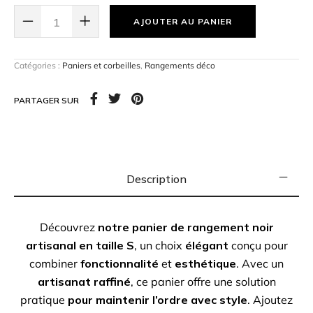
une touche
sophistiquée
à votre décoration intérieure
AJOUTER AU PANIER
grâce à
notre panier de rangement noir
. Explorez
notre sélection pour
une organisation chic et
efficace
.
Catégories :
Paniers et corbeilles
,
Rangements déco
PARTAGER SUR
Hauteur :
29 cm
Description
Découvrez
notre panier de rangement noir
artisanal en taille S
, un choix
élégant
conçu pour
combiner
fonctionnalité
et
esthétique
. Avec un
artisanat raffiné
, ce panier offre une solution
pratique
pour maintenir l’ordre avec style
. Ajoutez