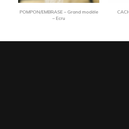
POMPON/EMBRASE – Grand modèle
CACH
– Ecru