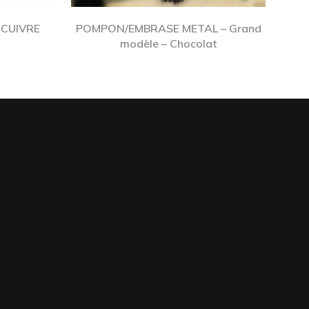
 CUIVRE
POMPON/EMBRASE METAL – Grand
modèle – Chocolat