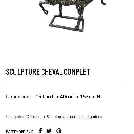
SCULPTURE CHEVAL COMPLET
D
Dimensions :
160cm L x 40cm l x 153cm H
é
c
Catégories :
Décoration
,
Sculptures, statuettes et figurines
o
u
PARTAGER SUR