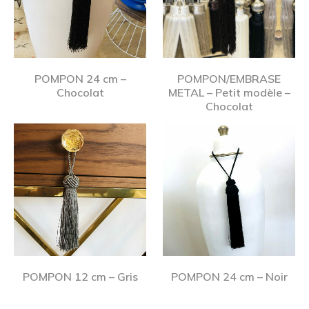
t
a
r
r
e
t
s
i
c
POMPON 24 cm –
POMPON/EMBRASE
s
Chocolat
METAL – Petit modèle –
u
a
Chocolat
l
n
p
a
t
l
u
e
r
e
e
n
a
m
r
é
t
t
i
POMPON 12 cm – Gris
POMPON 24 cm – Noir
a
s
l