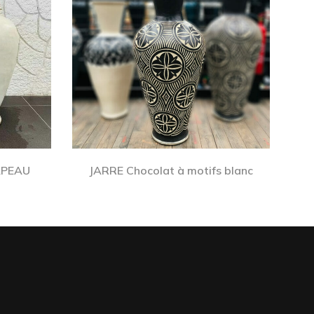
APEAU
JARRE Chocolat à motifs blanc