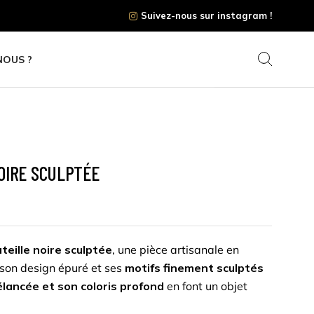
Suivez-nous sur instagram !
NOUS ?
OIRE SCULPTÉE
uteille noire sculptée
, une pièce artisanale en
 son design épuré et ses
motifs finement sculptés
élancée et son coloris profond
en font un objet
 raffiné. Idéale
pour sublimer un intérieur,
cette