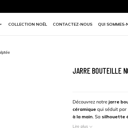
COLLECTION NOËL
CONTACTEZ-NOUS
QUI SOMMES-
ulptée
JARRE BOUTEILLE N
Découvrez notre
jarre bo
céramique
qui séduit par
à la main
. Sa
silhouette 
décoratif à la fois sobre et
Lire plus