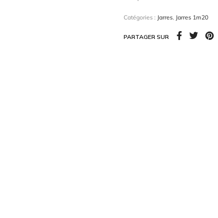
jarre apporte une touche d
Catégories :
Jarres
,
Jarres 1m20
Dimension :
120cm H
PARTAGER SUR