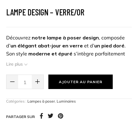
LAMPE DESIGN – VERRE/OR
Découvrez
notre lampe à poser design
, composée
d’
un élégant abat-jour en verre
et d’
un pied doré
.
Son style
moderne et épuré
s’intègre parfaitement
dans
tout type d’intérieur
, apportant une touche de
Lire plus
charme. Idéale pour créer une ambiance
lumineuse
douce et raffinée
, cette lampe design est parfaite
AJOUTER AU PANIER
pour illuminer et décorer
une chambre, un salon ou un
bureau
.
Catégories :
Lampes à poser
,
Luminaires
Dimensions :
41cm Ø x 55cm H
PARTAGER SUR