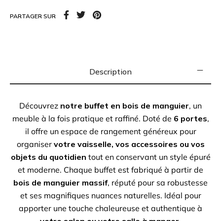
bois de manguier massif
, réputé pour sa robustesse
PARTAGER SUR
et ses magnifiques nuances naturelles. Idéal pour
apporter une touche chaleureuse et authentique à
votre salon ou votre salle à manger
.
Description
Dimensions :
200cm L x 41cm l x 90cm H
À retrouver à la boutique aux docks76, 1er étage à
Découvrez
notre buffet en bois de manguier
, un
Rouen
meuble à la fois pratique et raffiné. Doté de
6 portes
,
il offre un espace de rangement généreux pour
organiser
votre vaisselle, vos accessoires ou vos
objets du quotidien
tout en conservant un style épuré
et moderne. Chaque buffet est fabriqué à partir de
bois de manguier massif
, réputé pour sa robustesse
et ses magnifiques nuances naturelles. Idéal pour
apporter une touche chaleureuse et authentique à
votre salon ou votre salle à manger
.