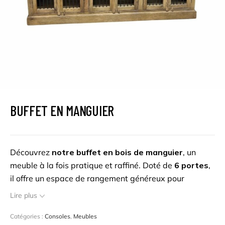
BUFFET EN MANGUIER
Découvrez
notre buffet en bois de manguier
, un
meuble à la fois pratique et raffiné. Doté de
6 portes
,
il offre un espace de rangement généreux pour
organiser
votre vaisselle, vos accessoires ou vos
Lire plus
objets du quotidien
tout en conservant un style épuré
et moderne. Chaque buffet est fabriqué à partir de
Catégories :
Consoles
,
Meubles