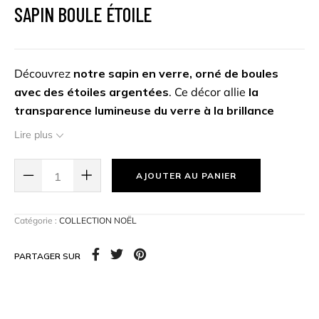
SAPIN BOULE ÉTOILE
Découvrez
notre sapin en verre, orné de boules
avec des étoiles argentées
. Ce décor allie
la
transparence lumineuse du verre à la brillance
subtile des accents argentés
, créant une
Lire plus
atmosphère festive. Parfait pour sublimer
une table,
une étagère ou un coin de votre salon
, ce sapin
AJOUTER AU PANIER
ajoute une touche contemporaine et festive à votre
intérieur.
Catégorie :
COLLECTION NOËL
Dimensions :
10cm Ø x 21cm H
PARTAGER SUR