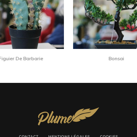
Figuier De Barbarie
Bonsai
CONTACT
MENTIONS LÉGALES
COOKIES