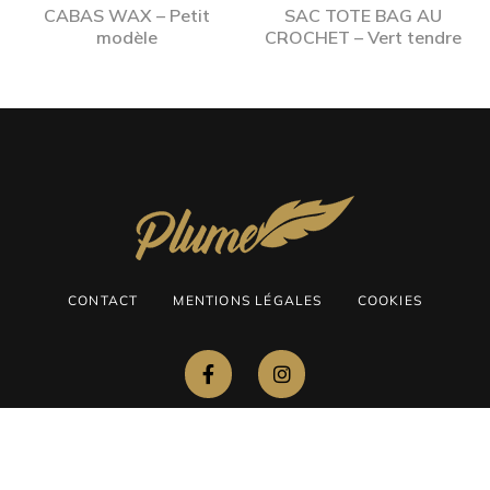
CABAS WAX – Petit
SAC TOTE BAG AU
modèle
CROCHET – Vert tendre
CONTACT
MENTIONS LÉGALES
COOKIES
©2026 Plume Décoration – Fait avec ♥️ par Agence IDEO. Tous