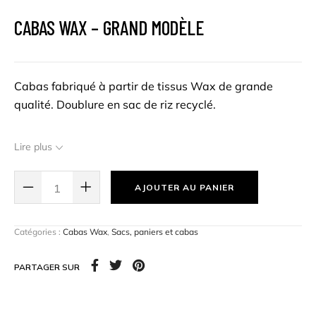
CABAS WAX – GRAND MODÈLE
Cabas fabriqué à partir de tissus Wax de grande
qualité. Doublure en sac de riz recyclé.
Différents coloris et motifs disponibles.
Lire plus
Ils sont fait main au Togo.
AJOUTER AU PANIER
Catégories :
Cabas Wax
,
Sacs, paniers et cabas
PARTAGER SUR