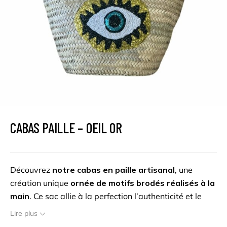
CABAS PAILLE – OEIL OR
Découvrez
notre cabas en paille artisanal
, une
création unique
ornée de motifs brodés réalisés à la
main
. Ce sac allie à la perfection l’authenticité et le
charme intemporel de la paille. Chaque détail du motif
Lire plus
brodée reflète le savoir-faire de nos artisans,