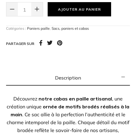
ajoutant
une touche personnalisée
à votre sac.
AJOUTER AU PANIER
Avec
ses anses en cuir robuste
, ce cabas est aussi
pratique que stylé, parfait pour une journée en ville ou
une escapade à la plage. Ce sera
le compagnon
Catégories :
Paniers paille
,
Sacs, paniers et cabas
idéal
pour toutes vos sorties !
PARTAGER SUR
Description
Découvrez
notre cabas en paille artisanal
, une
création unique
ornée de motifs brodés réalisés à la
main
. Ce sac allie à la perfection l’authenticité et le
charme intemporel de la paille. Chaque détail du motif
brodée reflète le savoir-faire de nos artisans,