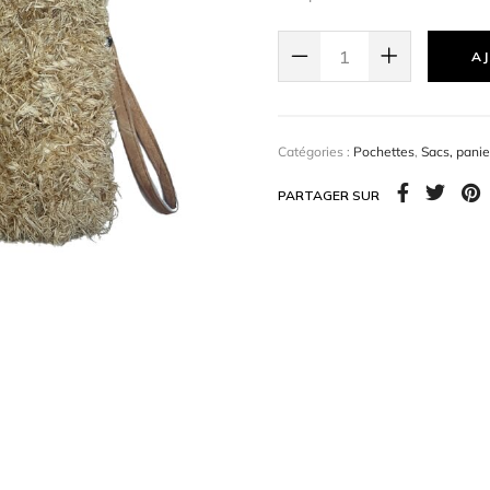
un style bohème en toute s
AJ
Catégories :
Pochettes
,
Sacs, panie
PARTAGER SUR