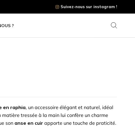
Suivez-nous sur instagram !
NOUS ?
 en raphia
, un accessoire élégant et naturel, idéal
a matière tressée à la main lui confère un charme
que son
anse en cuir
apporte une touche de praticité.
lle se porte aussi bien en journée qu’en soirée, pour