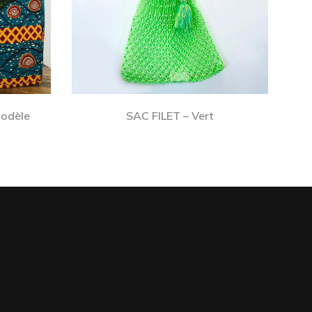
odèle
SAC FILET – Vert