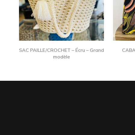
SAC PAILLE/CROCHET – Écru – Grand
CABA
modèle