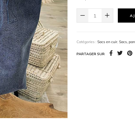
soit pour une journée en vi
pour celles qui recherchen
AJ
Matière : cuir
Catégories :
Sacs en cuir
,
Sacs, pan
Coloris : Bleu chiné
PARTAGER SUR