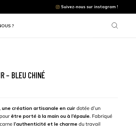
Suivez-nous sur instagram !
NOUS ?
R – BLEU CHINÉ
 une création artisanale en cuir
dotée d’un
pour
être porté à la main ou à l’épaule
. Fabriqué
incarne
l’authenticité et le charme
du travail
yvalent vous permet de
l’emporter partout
, que ce