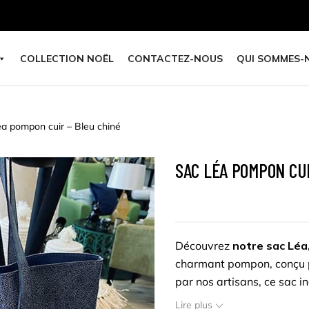
COLLECTION NOËL
CONTACTEZ-NOUS
QUI SOMMES-
a pompon cuir – Bleu chiné
SAC LÉA POMPON CUI
Découvrez
notre sac Léa,
charmant pompon, conçu 
par nos artisans, ce sac 
artisanal. Son design pol
Lire plus