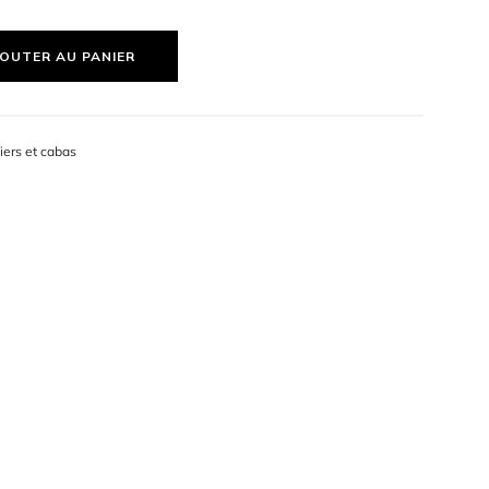
lle ou une soirée entre amis. Le sac Léa est parfait
t
une élégance décontractée au quotidien
.
OUTER AU PANIER
iers et cabas