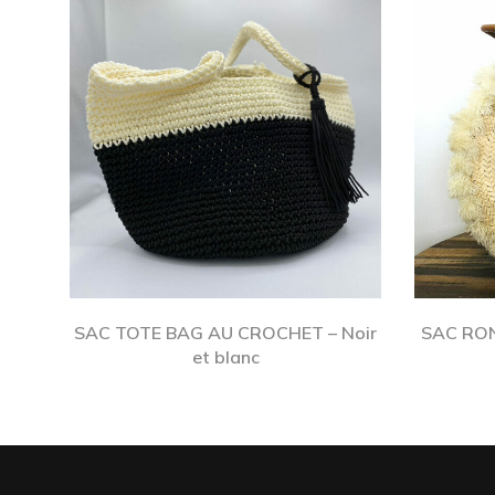
SAC TOTE BAG AU CROCHET – Noir
SAC RO
et blanc