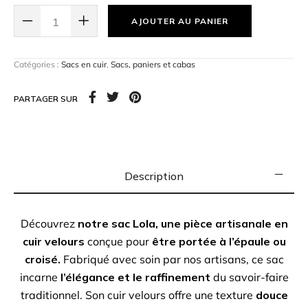
tenue.
Polyvalent et pratique
, le sac Lola est parfait
AJOUTER AU PANIER
pour accompagner vos journées bien remplies avec
style.
Matière : cuir velours
Catégories :
Sacs en cuir
,
Sacs, paniers et cabas
Fermeture :
Fermoir aimanté
Couleur : Jaune
PARTAGER SUR
Description
Découvrez
notre sac Lola, une pièce artisanale en
cuir velours
conçue pour
être portée à l’épaule ou
croisé.
Fabriqué avec soin par nos artisans, ce sac
incarne
l’élégance et le raffinement
du savoir-faire
traditionnel. Son cuir velours offre une texture
douce