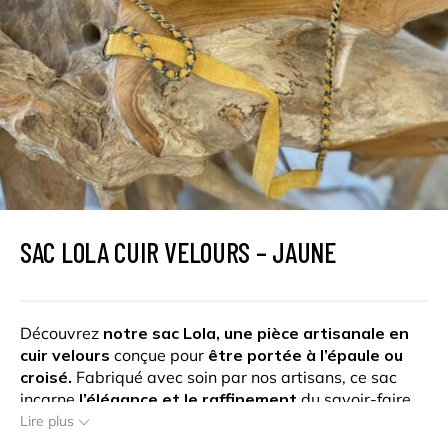
SAC LOLA CUIR VELOURS – JAUNE
Découvrez
notre sac Lola, une pièce artisanale en
cuir velours
conçue pour
être portée à l’épaule ou
croisé.
Fabriqué avec soin par nos artisans, ce sac
incarne
l’élégance et le raffinement
du savoir-faire
traditionnel. Son cuir velours offre une texture
douce
Lire plus
et luxueuse
, ajoutant une touche de charme à votre