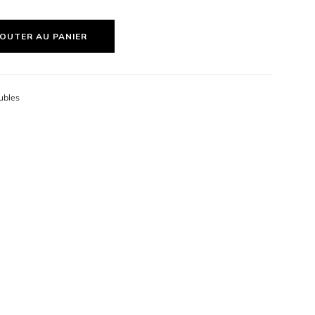
hambre ou un bureau, ce fauteuil allie
design et
OUTER AU PANIER
60cm x H 80cm
ubles