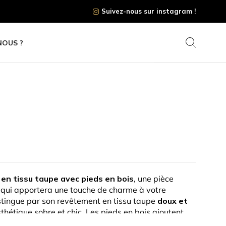
Suivez-nous sur instagram !
NOUS ?
 en tissu taupe avec pieds en bois
, une pièce
qui apportera une touche de charme à votre
distingue par son revêtement en tissu taupe
doux et
sthétique sobre et chic. Les pieds en bois ajoutent
buste
, créant un contraste harmonieux avec le tissu.