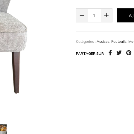
Idéal pour un salon, une c
confort
.
AJ
Dimensions :
L 65cm x l 
Catégories :
Assises
,
Fauteuils
,
Me
PARTAGER SUR