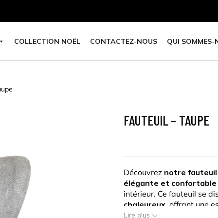
COLLECTION NOËL
CONTACTEZ-NOUS
QUI SOMMES-
taupe
FAUTEUIL – TAUPE
Découvrez
notre fauteuil
élégante et confortable
intérieur. Ce fauteuil se 
chaleureux
, offrant une e
une note
naturelle et ro
Lire plus