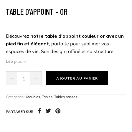
TABLE D’APPOINT – OR
Découvrez
notre table d’appoint couleur or avec un
pied fin et élégant
, parfaite pour sublimer vos
espaces de vie. Son design raffiné et sa structure
légère en font un choix idéal pour
une touche subtile
Lire plus
de modernité
. Que ce soit dans
un salon ou une
chambre,
cette table d’appoint offre un équilibre
AJOUTER AU PANIER
parfait entre
style et fonctionnalité
, idéale pour
poser vos accessoires ou objets décoratifs.
Catégories :
Meubles
,
Tables
,
Tables basses
Dimensions :
39cm Ø x 57cm H
PARTAGER SUR