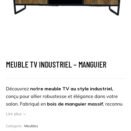
MEUBLE TV INDUSTRIEL – MANGUIER
Découvrez
notre meuble TV au style industriel,
conçu pour allier robustesse et élégance dans votre
salon. Fabriqué en
bois de manguier massif
, reconnu
pour sa solidité et ses nuances chaleureuses, il est
Lire plus
associé à une
structure en métal noir
qui lui confère
un caractère moderne. Son design épuré et fonctionnel
Catégorie :
Meubles