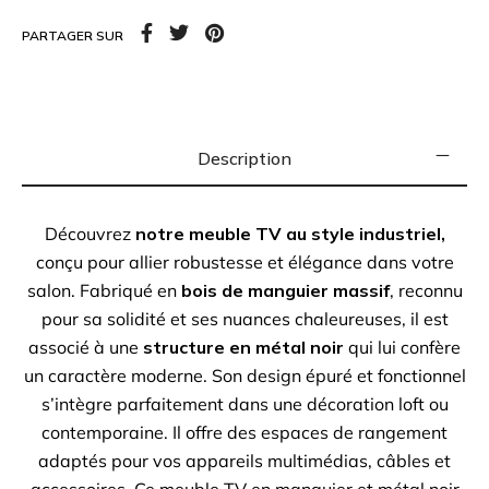
s’intègre parfaitement dans une décoration loft ou
PARTAGER SUR
contemporaine. Il offre des espaces de rangement
adaptés pour vos appareils multimédias, câbles et
accessoires. Ce meuble TV en manguier et métal noir
est la pièce idéale pour sublimer votre intérieur
Description
Dimensions :
150cm L x 41cm l x 50cm H
Découvrez
notre meuble TV au style industriel,
À retrouver à la boutique aux docks76, 1er étage à
conçu pour allier robustesse et élégance dans votre
Rouen
salon. Fabriqué en
bois de manguier massif
, reconnu
pour sa solidité et ses nuances chaleureuses, il est
associé à une
structure en métal noir
qui lui confère
un caractère moderne. Son design épuré et fonctionnel
s’intègre parfaitement dans une décoration loft ou
contemporaine. Il offre des espaces de rangement
adaptés pour vos appareils multimédias, câbles et
accessoires. Ce meuble TV en manguier et métal noir