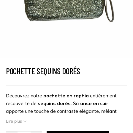
POCHETTE SEQUINS DORÉS
Découvrez notre
pochette en raphia
entièrement
recouverte de
sequins dorés
. Sa
anse en cuir
apporte une touche de contraste élégante, mêlant
naturel et sophistication. Parfaite pour illuminer vos
Lire plus
tenues de soirée ou ajouter une touche de brillance à